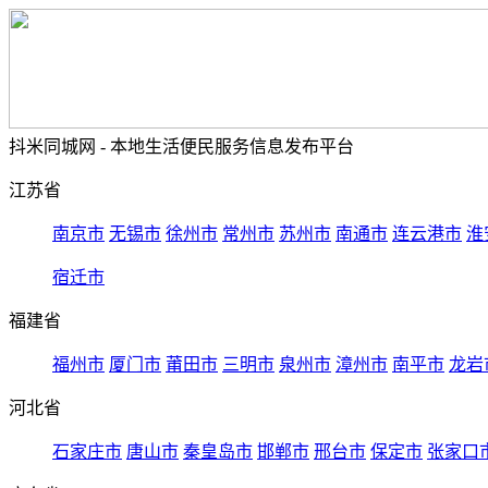
抖米同城网 - 本地生活便民服务信息发布平台
江苏省
南京市
无锡市
徐州市
常州市
苏州市
南通市
连云港市
淮
宿迁市
福建省
福州市
厦门市
莆田市
三明市
泉州市
漳州市
南平市
龙岩
河北省
石家庄市
唐山市
秦皇岛市
邯郸市
邢台市
保定市
张家口