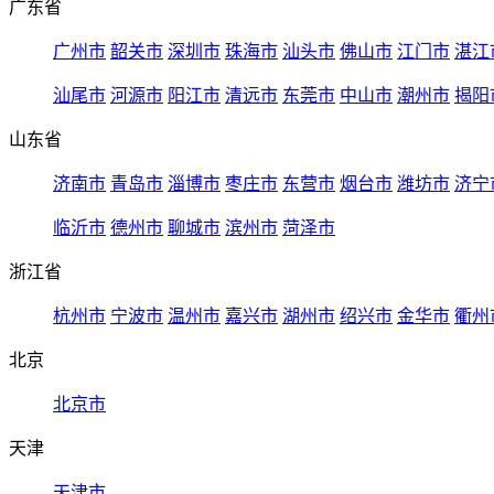
广东省
广州市
韶关市
深圳市
珠海市
汕头市
佛山市
江门市
湛江
汕尾市
河源市
阳江市
清远市
东莞市
中山市
潮州市
揭阳
山东省
济南市
青岛市
淄博市
枣庄市
东营市
烟台市
潍坊市
济宁
临沂市
德州市
聊城市
滨州市
菏泽市
浙江省
杭州市
宁波市
温州市
嘉兴市
湖州市
绍兴市
金华市
衢州
北京
北京市
天津
天津市