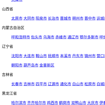
山西省
太原市
大同市
阳泉市
长治市
晋城市
朔州市
晋中市
运城
内蒙古自治区
呼和浩特市
包头市
乌海市
赤峰市
通辽市
鄂尔多斯市
呼
辽宁省
沈阳市
大连市
鞍山市
抚顺市
本溪市
丹东市
锦州市
营口
朝阳市
葫芦岛市
金普新区
吉林省
长春市
吉林市
四平市
辽源市
通化市
白山市
松原市
白城
黑龙江省
哈尔滨市
齐齐哈尔市
鸡西市
鹤岗市
双鸭山市
大庆市
伊