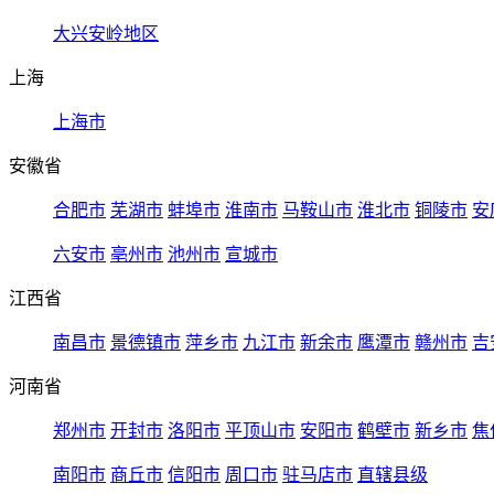
大兴安岭地区
上海
上海市
安徽省
合肥市
芜湖市
蚌埠市
淮南市
马鞍山市
淮北市
铜陵市
安
六安市
亳州市
池州市
宣城市
江西省
南昌市
景德镇市
萍乡市
九江市
新余市
鹰潭市
赣州市
吉
河南省
郑州市
开封市
洛阳市
平顶山市
安阳市
鹤壁市
新乡市
焦
南阳市
商丘市
信阳市
周口市
驻马店市
直辖县级