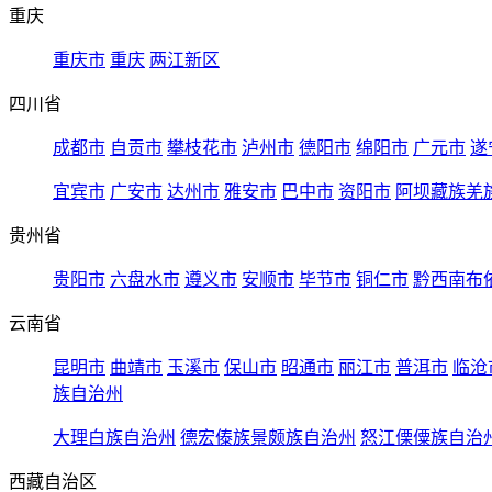
重庆
重庆市
重庆
两江新区
四川省
成都市
自贡市
攀枝花市
泸州市
德阳市
绵阳市
广元市
遂
宜宾市
广安市
达州市
雅安市
巴中市
资阳市
阿坝藏族羌
贵州省
贵阳市
六盘水市
遵义市
安顺市
毕节市
铜仁市
黔西南布
云南省
昆明市
曲靖市
玉溪市
保山市
昭通市
丽江市
普洱市
临沧
族自治州
大理白族自治州
德宏傣族景颇族自治州
怒江傈僳族自治
西藏自治区