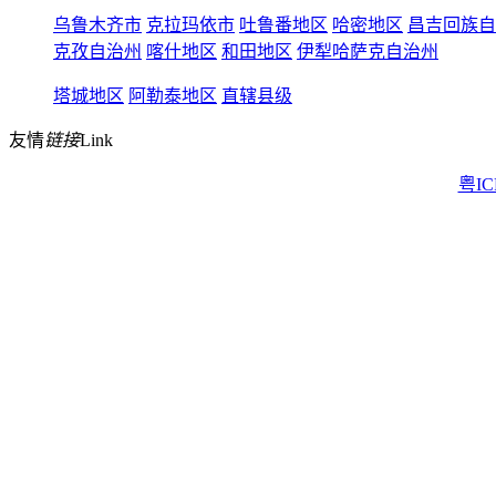
乌鲁木齐市
克拉玛依市
吐鲁番地区
哈密地区
昌吉回族自
克孜自治州
喀什地区
和田地区
伊犁哈萨克自治州
塔城地区
阿勒泰地区
直辖县级
友情
链接
Link
粤IC