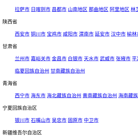
拉萨市
日喀则市
昌都市
山南地区
那曲地区
阿里地区
林
陕西省
西安市
铜川市
宝鸡市
咸阳市
渭南市
延安市
汉中市
榆林
甘肃省
兰州市
嘉峪关市
金昌市
白银市
天水市
武威市
张掖市
平
临夏回族自治州
甘南藏族自治州
青海省
西宁市
海东市
海北藏族自治州
黄南藏族自治州
海南藏族
宁夏回族自治区
银川市
石嘴山市
吴忠市
固原市
中卫市
新疆维吾尔自治区