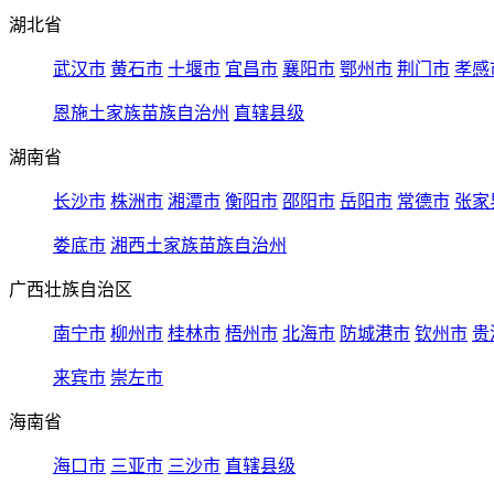
湖北省
武汉市
黄石市
十堰市
宜昌市
襄阳市
鄂州市
荆门市
孝感
恩施土家族苗族自治州
直辖县级
湖南省
长沙市
株洲市
湘潭市
衡阳市
邵阳市
岳阳市
常德市
张家
娄底市
湘西土家族苗族自治州
广西壮族自治区
南宁市
柳州市
桂林市
梧州市
北海市
防城港市
钦州市
贵
来宾市
崇左市
海南省
海口市
三亚市
三沙市
直辖县级